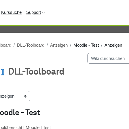
Kurssuche
Support
lboard
DLL-Toolboard
Anzeigen
Moodle - Test
Anzeigen
Wiki durchsuchen
DLL-Toolboard
bschlussbedingungen
oodle - Test
oolübersicht
|
Moodle
|
Test