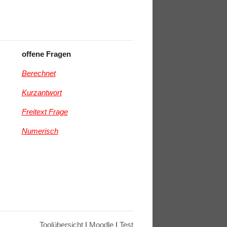
offene Fragen
Berechnet
Kurzantwort
Freitext Frage
Numerisch
Toolübersicht
|
Moodle
|
Test