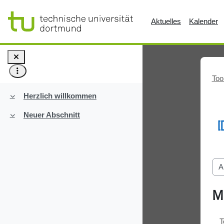
Zum Hauptinhalt
Aktuelles
Kalender
Too
Herzlich willkommen
Einklappen
Neuer Abschnitt
Einklappen
A
M
T