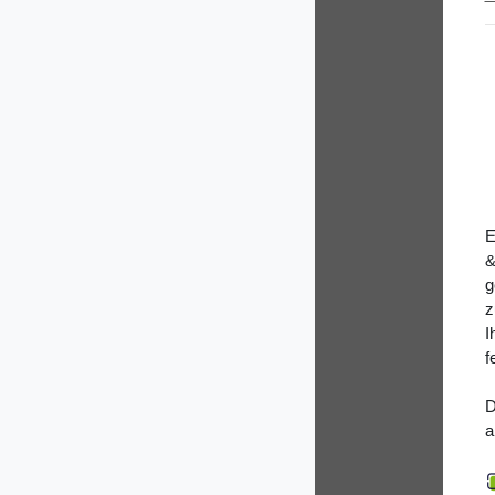
E
&
g
z
I
f
D
a