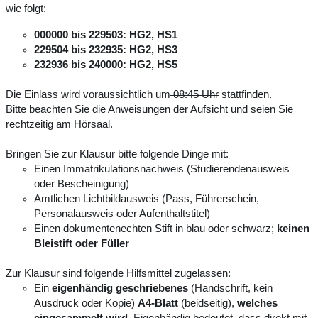
wie folgt:
000000 bis 229503: HG2, HS1
229504 bis 232935: HG2, HS3
232936 bis 240000: HG2, HS5
Die Einlass wird voraussichtlich um
08:45 Uhr
stattfinden.
Bitte beachten Sie die Anweisungen der Aufsicht und seien Sie
rechtzeitig am Hörsaal.
Bringen Sie zur Klausur bitte folgende Dinge mit:
Einen Immatrikulationsnachweis (Studierendenausweis
oder Bescheinigung)
Amtlichen Lichtbildausweis (Pass, Führerschein,
Personalausweis oder Aufenthaltstitel)
Einen dokumentenechten Stift in blau oder schwarz;
keinen
Bleistift oder Füller
Zur Klausur sind folgende Hilfsmittel zugelassen:
Ein
eigenhändig geschriebenes
(Handschrift, kein
Ausdruck oder Kopie)
A4-Blatt
(beidseitig),
welches
eingesammelt wird
. Eigenhändig bedeutet, dass direkt mit