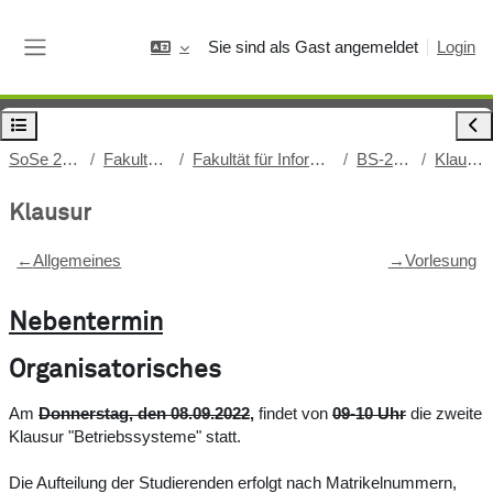
Zum Hauptinhalt
Sie sind als Gast angemeldet
Login
Website-Übersicht
Kursindex öffnen
Bloc
SoSe 2022
Fakultäten
Fakultät für Informatik
BS-22_1
Klausur
Klausur
Abschnittsübersicht
←
Allgemeines
→
Vorlesung
Nebentermin
Organisatorisches
Am
Donnerstag
, den 08.09.2022
,
findet von
09-10 Uhr
die zweite
Klausur "Betriebssysteme" statt.
Die Aufteilung der Studierenden erfolgt nach Matrikelnummern,