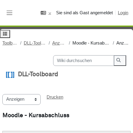
Zum Hauptinhalt
Sie sind als Gast angemeldet
Login
Website-Übersicht
Kursindex öffnen
Toolboard
DLL-Toolboard
Anzeigen
Moodle - Kursabschluss
Anzeigen
Wiki durchsuchen
Wiki d
DLL-Toolboard
Abschlussbedingungen
Drucken
Moodle - Kursabschluss