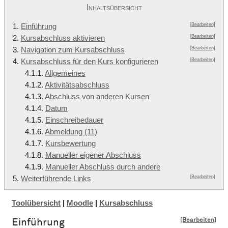
Inhaltsübersicht
[Bearbeiten]
1.
Einführung
[Bearbeiten]
2.
Kursabschluss aktivieren
[Bearbeiten]
3.
Navigation zum Kursabschluss
[Bearbeiten]
4.
Kursabschluss für den Kurs konfigurieren
4.1.1.
Allgemeines
4.1.2.
Aktivitätsabschluss
4.1.3.
Abschluss von anderen Kursen
4.1.4.
Datum
4.1.5.
Einschreibedauer
4.1.6.
Abmeldung (11)
4.1.7.
Kursbewertung
4.1.8.
Manueller eigener Abschluss
4.1.9.
Manueller Abschluss durch andere
[Bearbeiten]
5.
Weiterführende Links
Toolübersicht
|
Moodle
|
Kursabschluss
[Bearbeiten]
Einführung