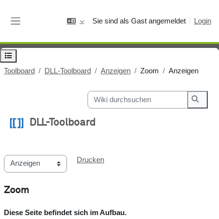
Zum Hauptinhalt
Sie sind als Gast angemeldet
Login
Website-Übersicht
Kursindex öffnen
Toolboard
DLL-Toolboard
Anzeigen
Zoom
Anzeigen
Wiki durchsuchen
Wiki d
DLL-Toolboard
Abschlussbedingungen
Drucken
Zoom
Diese Seite befindet sich im Aufbau.