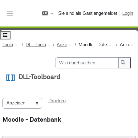
Zum Hauptinhalt
Sie sind als Gast angemeldet
Login
Website-Übersicht
Kursindex öffnen
Toolboard
DLL-Toolboard
Anzeigen
Moodle - Datenbank
Anzeigen
Wiki durchsuchen
Wiki d
DLL-Toolboard
Abschlussbedingungen
Drucken
Moodle - Datenbank