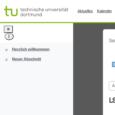
Zum Hauptinhalt
Aktuelles
Kalender
Too
Herzlich willkommen
Einklappen
Neuer Abschnitt
Einklappen
A
L