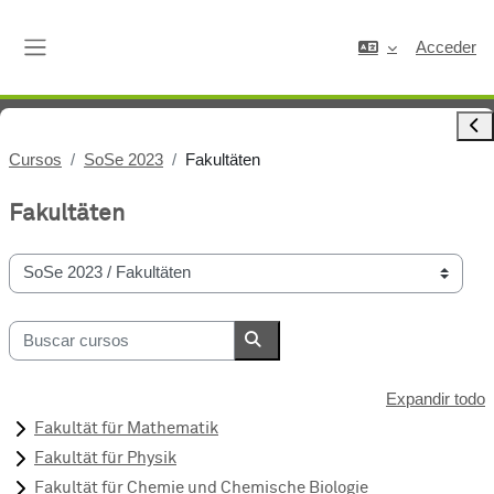
Salta al contenido principal
Acceder
Panel lateral
Abri
Cursos
SoSe 2023
Fakultäten
Fakultäten
Categorías
Buscar cursos
Buscar cursos
Expandir todo
Fakultät für Mathematik
Fakultät für Physik
Fakultät für Chemie und Chemische Biologie