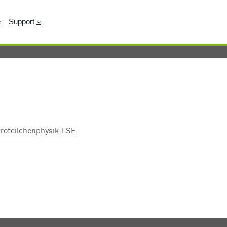
e
Support
troteilchenphysik, LSF