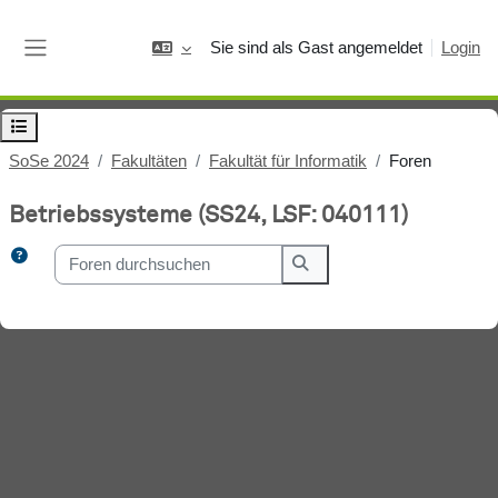
Zum Hauptinhalt
Sie sind als Gast angemeldet
Login
Website-Übersicht
Kursindex öffnen
SoSe 2024
Fakultäten
Fakultät für Informatik
Foren
Betriebssysteme (SS24, LSF: 040111)
Foren durchsuchen
Foren durchsuchen