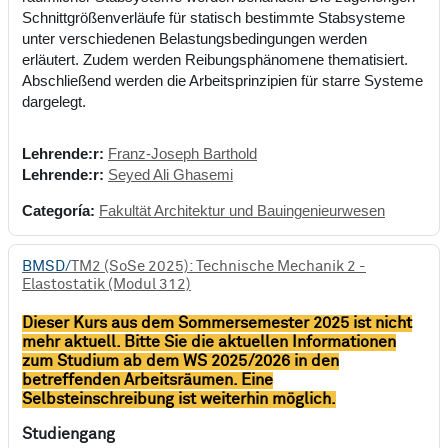
Schnittgrößenverläufe für statisch bestimmte Stabsysteme
unter verschiedenen Belastungsbedingungen werden
erläutert. Zudem werden Reibungsphänomene thematisiert.
Abschließend werden die Arbeitsprinzipien für starre Systeme
dargelegt.
Lehrende:r:
Franz-Joseph Barthold
Lehrende:r:
Seyed Ali Ghasemi
Categoría:
Fakultät Architektur und Bauingenieurwesen
BMSD/
TM2 (SoSe 2025): Technische Mechanik 2 -
Elastostatik (Modul 312)
Dieser Kurs aus dem Sommersemester 2025 ist nicht
mehr aktuell. Bitte Sie die aktuellen Informationen
zum Studium ab dem WS 2025/2026 in den
betreffenden Arbeitsräumen. Eine
Selbsteinschreibung ist weiterhin möglich.
Studiengang