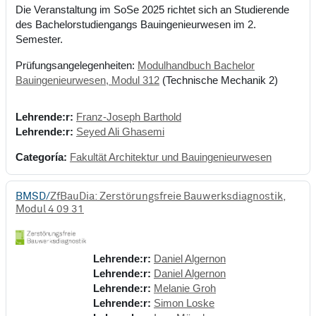
Die Veranstaltung im SoSe 2025 richtet sich an Studierende
des Bachelorstudiengangs Bauingenieurwesen im 2.
Semester.
Prüfungsangelegenheiten:
Modulhandbuch Bachelor
Bauingenieurwesen, Modul 312
(Technische Mechanik 2)
Lehrende:r:
Franz-Joseph Barthold
Lehrende:r:
Seyed Ali Ghasemi
Categoría:
Fakultät Architektur und Bauingenieurwesen
BMSD/
ZfBauDia: Zerstörungsfreie Bauwerksdiagnostik,
Modul 4 09 31
Lehrende:r:
Daniel Algernon
Lehrende:r:
Daniel Algernon
Lehrende:r:
Melanie Groh
Lehrende:r:
Simon Loske