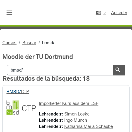
Salta al contenido principal
Acceder
Panel lateral
Cursos
Buscar
bmsd/
Moodle der TU Dortmund
Buscar cursos
Buscar
Resultados de la búsqueda: 18
BMSD/
CTP
Importierter Kurs aus dem LSF
Lehrende:r:
Simon Loske
Lehrende:r:
Ingo Münch
Lehrende:r:
Katharina Maria Schaube