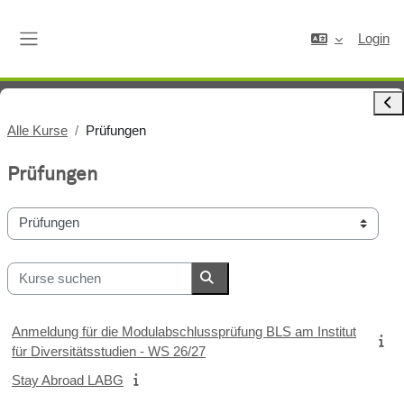
Zum Hauptinhalt
Login
Website-Übersicht
Bloc
Alle Kurse
Prüfungen
Prüfungen
Kursbereiche
Kurse suchen
Kurse suchen
Anmeldung für die Modulabschlussprüfung BLS am Institut
für Diversitätsstudien - WS 26/27
Stay Abroad LABG