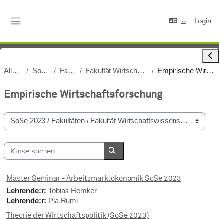
Zum Hauptinhalt
Login
Website-Übersicht
Bloc
Alle Kurse
SoSe 2023
Fakultäten
Fakultät Wirtschaftswissenschaften
Empirische Wirtschaftsforschung
Empirische Wirtschaftsforschung
Kursbereiche
Kurse suchen
Kurse suchen
Master Seminar - Arbeitsmarktökonomik SoSe 2023
Lehrende:r:
Tobias Hemker
Lehrende:r:
Pia Rumi
Theorie der Wirtschaftspolitik (SoSe 2023)